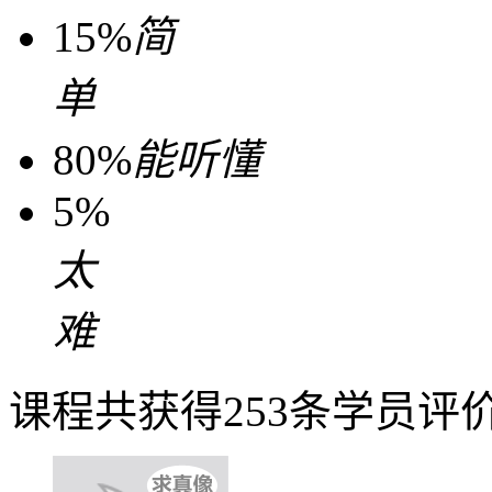
15%
简
单
80%
能听懂
5%
太
难
课程共获得253条学员评