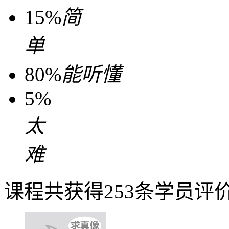
15%
简
单
80%
能听懂
5%
太
难
课程共获得253条学员评