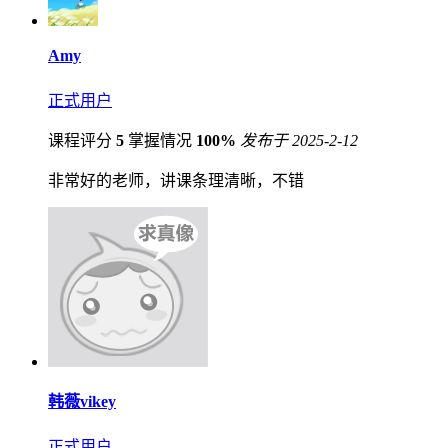
Amy
正式用户
课程评分
5
掌握情况
100%
发布于 2025-2-12
非常好的老师，讲课条理清晰，不错
韩薇vikey
正式用户