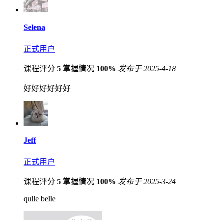
Selena
正式用户
课程评分
5
掌握情况
100%
发布于 2025-4-18
好好好好好好
Jeff
正式用户
课程评分
5
掌握情况
100%
发布于 2025-3-24
qulle belle