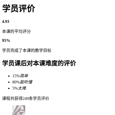
学员评价
4.93
本课的平均评分
95%
学员完成了本课的教学目标
学员课后对本课难度的评价
15%
简单
80%
能听懂
5%
太难
课程共获得249条学员评价