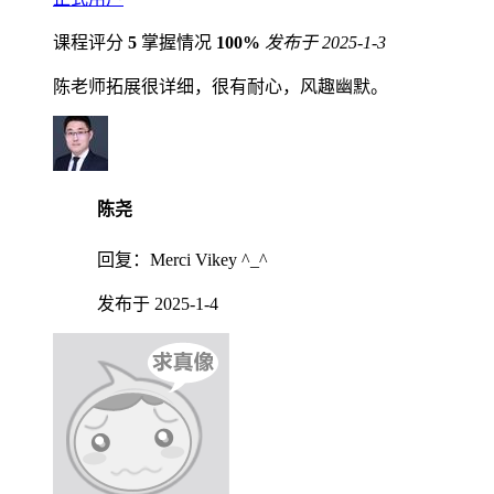
课程评分
5
掌握情况
100%
发布于 2025-1-3
陈老师拓展很详细，很有耐心，风趣幽默。
陈尧
回复：
Merci Vikey ^_^
发布于 2025-1-4