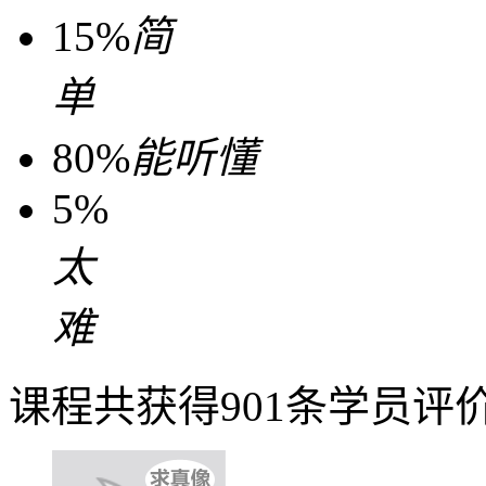
15%
简
单
80%
能听懂
5%
太
难
课程共获得901条学员评