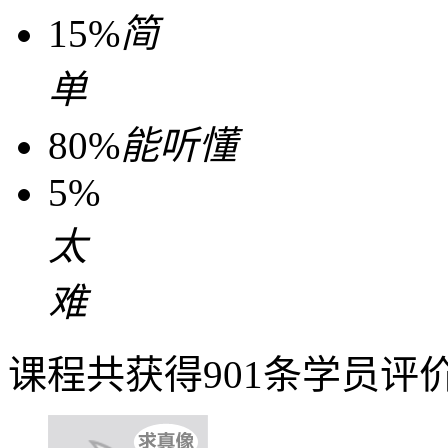
15%
简
单
80%
能听懂
5%
太
难
课程共获得901条学员评