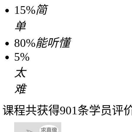
15%
简
单
80%
能听懂
5%
太
难
课程共获得901条学员评