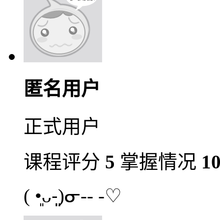
匿名用户
正式用户
课程评分
5
掌握情况
1
( •͈ᴗ⁃͈)ᓂ-- -♡