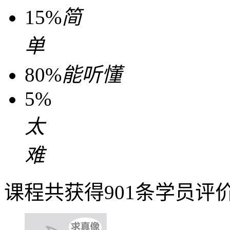
15%
简
单
80%
能听懂
5%
太
难
课程共获得901条学员评