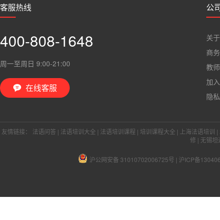
客服热线
公
400-808-1648
关于
商务
周一至周日 9:00-21:00
教师
加入
在线客服

隐私
友情链接：
法语问答
|
法语培训大全
|
法语培训课程
|
培训课程大全
|
上海法语培训
|
修
|
无锡坦
沪公网安备 31010702006725号
|
沪ICP备13040