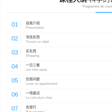
Programme de cours 
自我介绍
01
Présentation
寻找东西
02
Trouver un objet
买东西
03
Shopping
一日三餐
04
Les trois repas
住宿问题
05
Louer un appartement
一场面试
06
Le cirriculum vitae
去旅行
07
Bon voyage ！