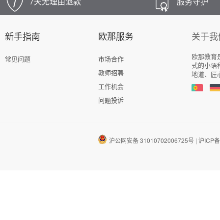
7天无理由退款
服务守护
新手指南
欧那服务
关于我
欧那教育
常见问题
市场合作
式的小语
教师招聘
地道、匠
工作机会
问题投诉
沪公网安备 31010702006725号
|
沪ICP备