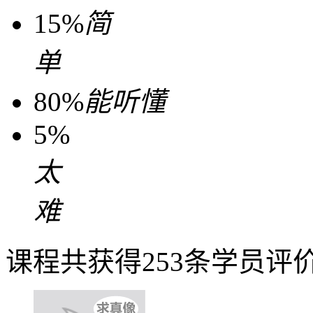
15%
简
单
80%
能听懂
5%
太
难
课程共获得253条学员评