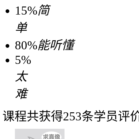
15%
简
单
80%
能听懂
5%
太
难
课程共获得253条学员评