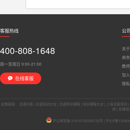
客服热线
公
400-808-1648
关于
商务
周一至周日 9:00-21:00
教师
加入
在线客服

隐私
友情链接：
法语问答
|
法语培训大全
|
法语培训课程
|
培训课程大全
|
上海法语培训
|
修
|
无锡坦
沪公网安备 31010702006725号
|
沪ICP备13040