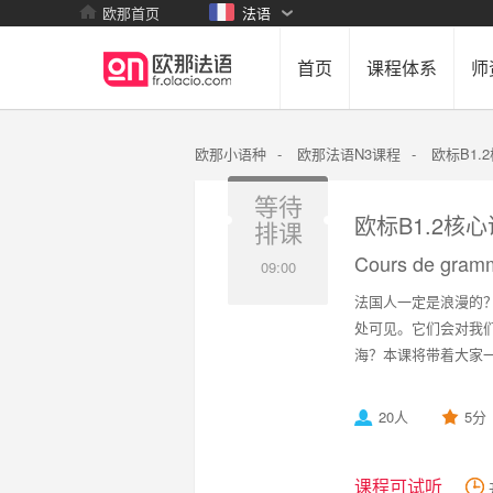
欧那首页
法语
首页
课程体系
师
欧那小语种
-
欧那法语N3课程
-
欧标B1.
等待
欧标B1.2核
排课
Cours de gramm
09:00
法国人一定是浪漫的
处可见。它们会对我
海？本课将带着大家
20人
5分
课程可试听