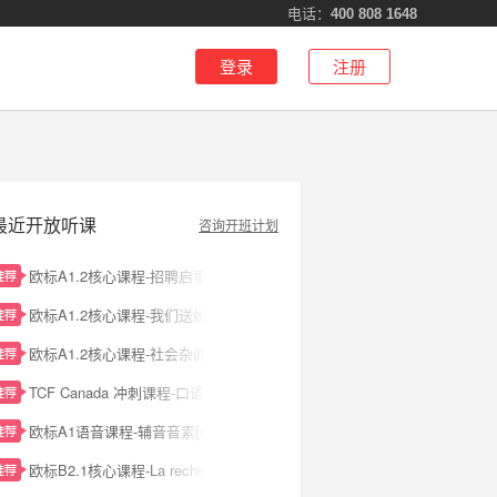
电话：
400 808 1648
登录
注册
最近开放听课
咨询开班计划
欧标A1.2核心课程-招聘启事
欧标A1.2核心课程-我们送她什么好呢
欧标A1.2核心课程-社会杂闻
TCF Canada 冲刺课程-口语 L1 - Tâche 1 · 自我介绍与个人经历表达
欧标A1语音课程-辅音音素[r]及半元音[j]拓展
欧标B2.1核心课程-La recherche de la perfection