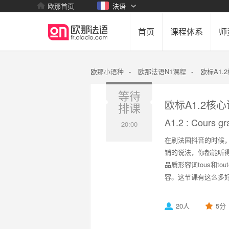
欧那首页
法语
首页
课程体系
师
欧那小语种
-
欧那法语N1课程
-
欧标A1.
等待
欧标A1.2核
排课
A1.2 : Cours g
20:00
在刷法国抖音的时候
销的说法，你都能听
品质形容词tous和to
容。这节课有这么多
20人
5分