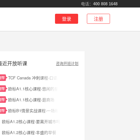
电话：
400 808 1648
登录
注册
最近开放听课
咨询开班计划
TCF Canada 冲刺课程-口语 L2 - Tâche 2 · 提问方法与互动逻辑
欧标A1.1核心课程-悠闲的星期天
欧标A1.1核心课程-逛商场
欧标B1情景实战课程-一场糟糕的面试
欧标A1.2核心课程-要离开城市吗？
欧标A1.2核心课程-丰盛的早餐