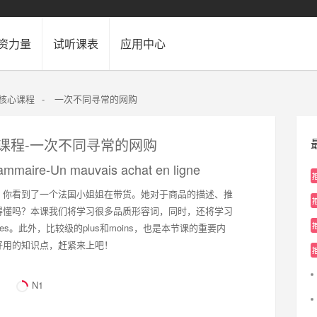
资力量
试听课表
应用中心
2核心课程
-
一次不同寻常的网购
心课程-一次不同寻常的网购
rammaire-Un mauvais achat en ligne
，你看到了一个法国小姐姐在带货。她对于商品的描述、推
得懂吗？本课我们将学习很多品质形容词，同时，还将学习
utes。此外，比较级的plus和moins，也是本节课的重要内
好用的知识点，赶紧来上吧！
N1