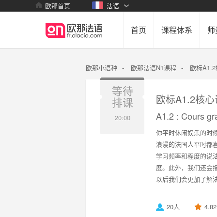
欧那首页
法语
首页
课程体系
师
欧那小语种
-
欧那法语N1课程
-
欧标A1.
等待
欧标A1.2核
排课
A1.2 : Cours gr
20:00
你平时休闲娱乐的时
浪漫的法国人平时都
学习频率和程度的说
度。此外，我们还会
以后我们会更加了解
20人
4.8