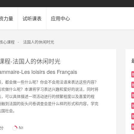
资力量
试听课表
应用中心
2核心课程
-
法国人的休闲时光
心课程-法国人的休闲时光
ammaire-Les loisirs des Français
候，都会做一些什么呢？你会不会用法语来表达这些内容？
喜欢做什么呢？本课将学习表达兴趣和爱好的说法，同时将
法，可以具体描述一项活动进行的频繁程度以及喜爱的程
接触到法国的街头问卷调查会是什么样的形式和内容，学完
法国社会。
2分
N1