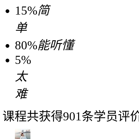
15%
简
单
80%
能听懂
5%
太
难
课程共获得901条学员评