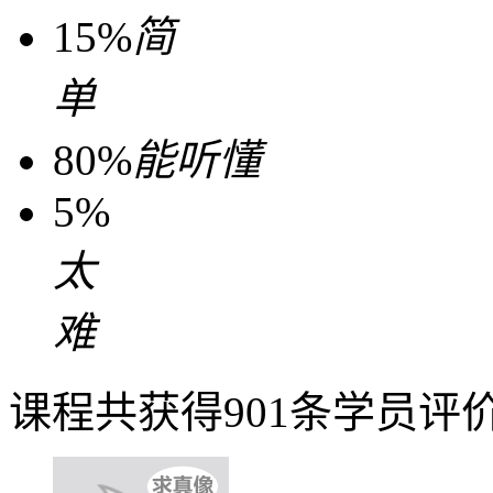
15%
简
单
80%
能听懂
5%
太
难
课程共获得901条学员评