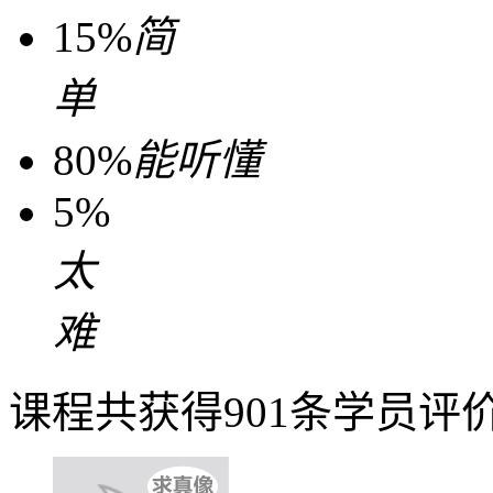
15%
简
单
80%
能听懂
5%
太
难
课程共获得901条学员评